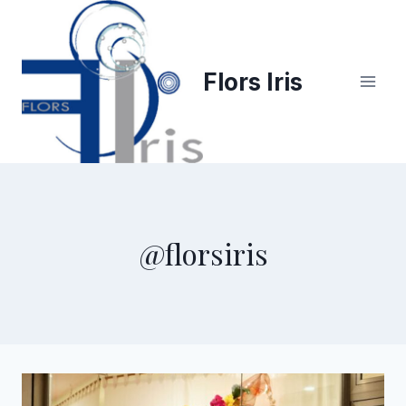
Saltar
al
contenido
Flors Iris
@florsiris