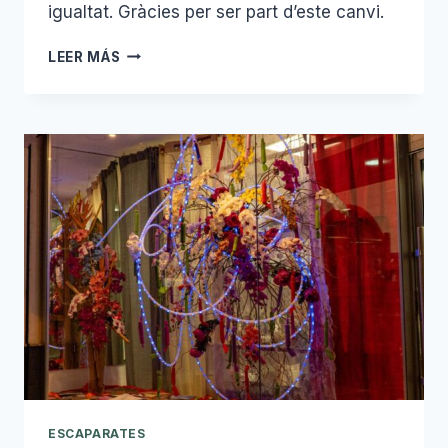
igualtat. Gràcies per ser part d’este canvi.
8
LEER MÁS
DE
MARÇ
DÍA
DE
LA
DONA
ESCAPARATES