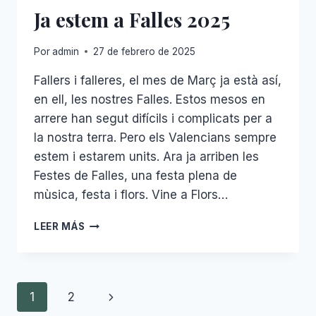
Ja estem a Falles 2025
Por
admin
27 de febrero de 2025
Fallers i falleres, el mes de Març ja està así,
en ell, les nostres Falles. Estos mesos en
arrere han segut difícils i complicats per a
la nostra terra. Pero els Valencians sempre
estem i estarem units. Ara ja arriben les
Festes de Falles, una festa plena de
mùsica, festa i flors. Vine a Flors…
JA
LEER MÁS
ESTEM
A
FALLES
2025
Navegación
Siguiente
1
2