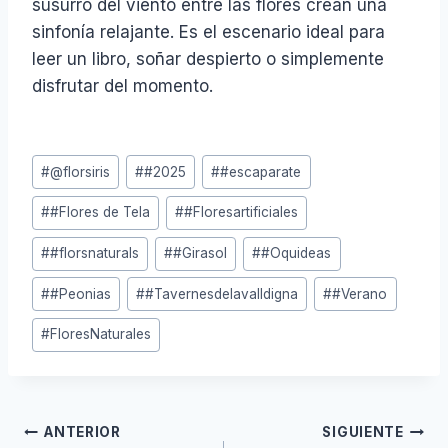
susurro del viento entre las flores crean una
sinfonía relajante. Es el escenario ideal para
leer un libro, soñar despierto o simplemente
disfrutar del momento.
Etiquetas
#
@florsiris
#
#2025
#
#escaparate
de
#
#Flores de Tela
#
#Floresartificiales
la
entrada:
#
#florsnaturals
#
#Girasol
#
#Oquideas
#
#Peonias
#
#Tavernesdelavalldigna
#
#Verano
#
FloresNaturales
Navegación
ANTERIOR
SIGUIENTE