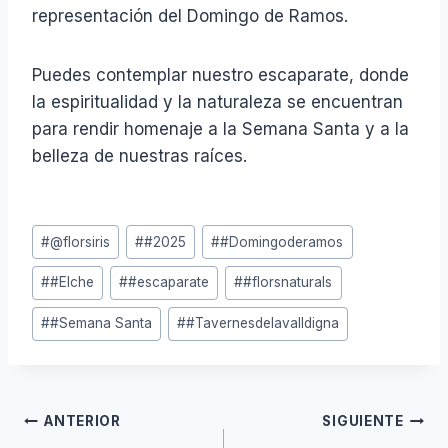
representación del Domingo de Ramos.
Puedes contemplar nuestro escaparate, donde
la espiritualidad y la naturaleza se encuentran
para rendir homenaje a la Semana Santa y a la
belleza de nuestras raíces.
Etiquetas
#
@florsiris
#
#2025
#
#Domingoderamos
de
#
#Elche
#
#escaparate
#
#florsnaturals
la
entrada:
#
#Semana Santa
#
#Tavernesdelavalldigna
Navegación
ANTERIOR
SIGUIENTE