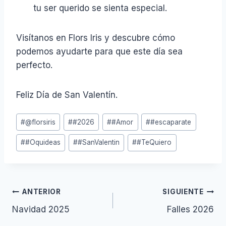
tu ser querido se sienta especial.
Visítanos en Flors Iris y descubre cómo
podemos ayudarte para que este día sea
perfecto.
Feliz Día de San Valentín.
Etiquetas
#
@florsiris
#
#2026
#
#Amor
#
#escaparate
de
#
#Oquideas
#
#SanValentin
#
#TeQuiero
la
entrada:
Navegación
ANTERIOR
SIGUIENTE
Navidad 2025
Falles 2026
de