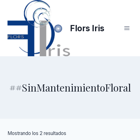
Saltar
al
contenido
Flors Iris
##SinMantenimientoFloral
Mostrando los 2 resultados