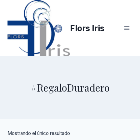
Saltar
al
contenido
Flors Iris
#RegaloDuradero
Mostrando el único resultado