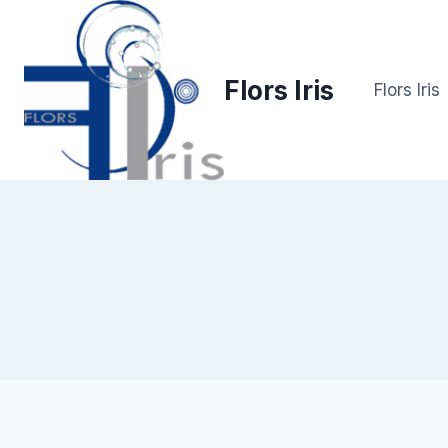
Saltar
al
contenido
Flors Iris
Flors Iris