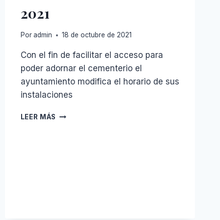
2021
Por
admin
18 de octubre de 2021
Con el fin de facilitar el acceso para
poder adornar el cementerio el
ayuntamiento modifica el horario de sus
instalaciones
CAMBIO
LEER MÁS
DE
HORARIO
CEMENTERIO
PARA
EL
DINADE
TODOS
LOS
SANTOS
2021