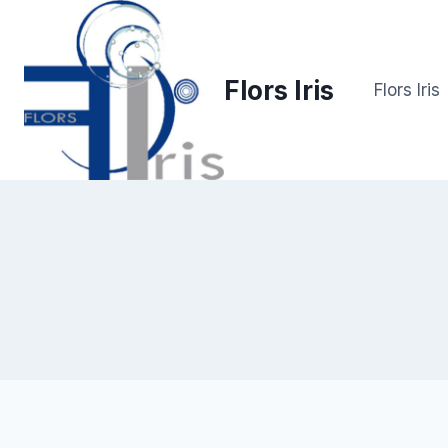
Saltar
al
contenido
Flors Iris
Flors Iris