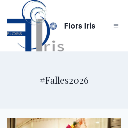
Saltar
al
contenido
Flors Iris
#Falles2026