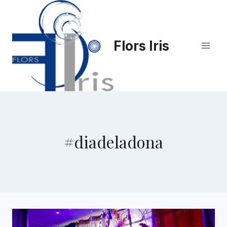
Saltar
al
contenido
Flors Iris
#diadeladona